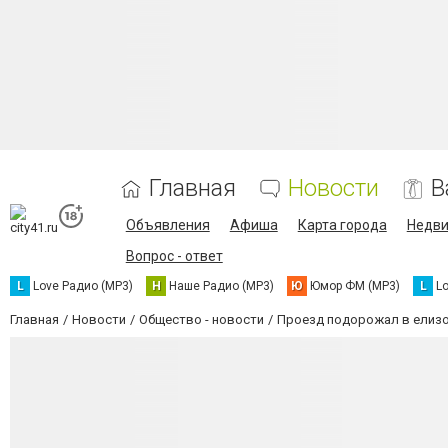
Главная
Новости
В
Объявления
Афиша
Карта города
Недв
Вопрос - ответ
L
Love Радио (MP3)
Н
Наше Радио (MP3)
Ю
Юмор ФМ (MP3)
L
L
Главная
Новости
Общество - новости
Проезд подорожал в елизо