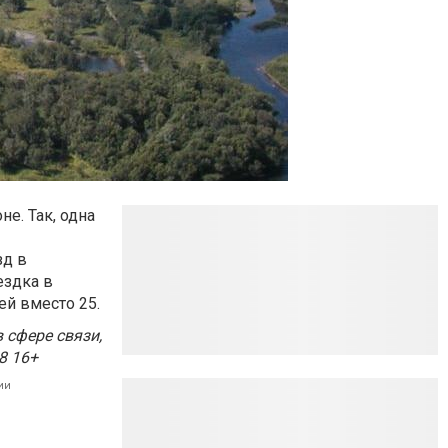
е. Так, одна
зд в
ездка в
ей вместо 25.
сфере связи,
8 16+
ии