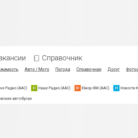
акансии
Справочник
ижимость
Авто / Мото
Погода
Справочная
Досуг
Фото
ove Радио (AAC)
Н
Наше Радио (AAC)
Ю
Юмор ФМ (AAC)
Н
Новости 
вских автобусах