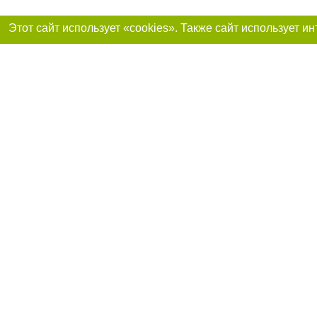
Присоединяйтесь 
Реклама на сайте
Франшиза «Портал-города»
Авторы проекта
support@portal-goroda.ru
Допускается цити
размещения в тек
изданий обязате
не ниже второго 
закону.
Материалы с плаш
"Политические но
рекламы.