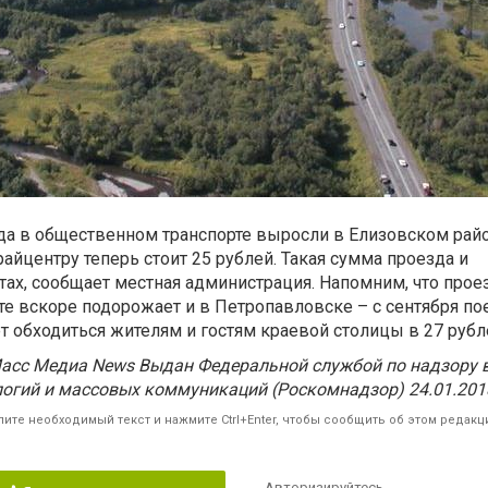
да в общественном транспорте выросли в Елизовском район
райцентру теперь стоит 25 рублей. Такая сумма проезда и
ах, сообщает местная администрация. Напомним, что прое
е вскоре подорожает и в Петропавловске – с сентября по
т обходиться жителям и гостям краевой столицы в 27 рубл
сс Медиа News Выдан Федеральной службой по надзору в 
огий и массовых коммуникаций (Роскомнадзор) 24.01.201
ите необходимый текст и нажмите Ctrl+Enter, чтобы сообщить об этом редакц
Авторизируйтесь
,