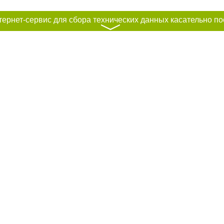
〉
к нам :
рование материалов без получения предварительного согласия city41.ru пр
сте обязательной ссылки на city41.ru - Сайт города Петропавловск-Камчатск
льно размещение прямой, открытой для поисковых систем гиперссылки на ц
абзаца в тексте или в качестве источника. Нарушение исключительных прав 
ками "Новости компаний", "Промо", "Партнерский материал", "Партнерский сп
вости", "Пресс-релиз", "PR", "Официально", "Политическая реклама" публикую