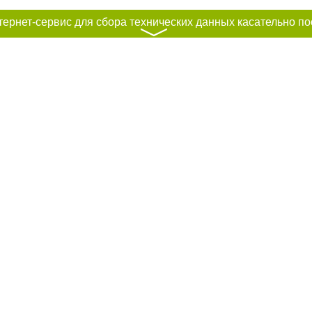
〉
к нам :
рование материалов без получения предварительного согласия city41.ru пр
сте обязательной ссылки на city41.ru - Сайт города Петропавловск-Камчатск
льно размещение прямой, открытой для поисковых систем гиперссылки на ц
абзаца в тексте или в качестве источника. Нарушение исключительных прав 
ками "Новости компаний", "Промо", "Партнерский материал", "Партнерский сп
вости", "Пресс-релиз", "PR", "Официально", "Политическая реклама" публикую