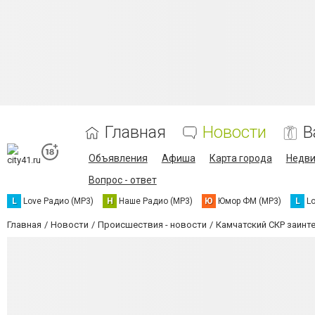
Главная
Новости
В
Объявления
Афиша
Карта города
Недв
Вопрос - ответ
L
Love Радио (MP3)
Н
Наше Радио (MP3)
Ю
Юмор ФМ (MP3)
L
L
Главная
Новости
Происшествия - новости
Камчатский СКР заинт