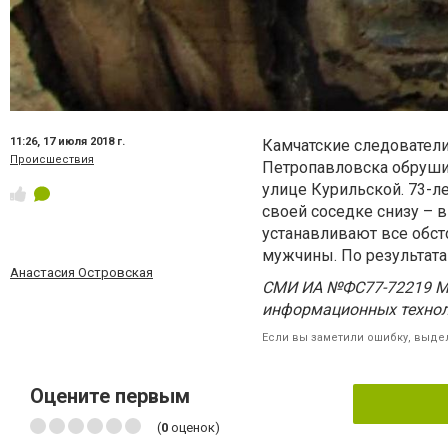
11:26,
17 июля 2018 г.
Камчатские следователи
Происшествия
Петропавловска обруши
улице Курильской. 73-л
своей соседке снизу – в
устанавливают все обс
мужчины. По результата
Анастасия Островская
СМИ ИА №ФС77-72219 Ма
информационных технол
Если вы заметили ошибку, выдел
Оцените первым
(
0
оценок)