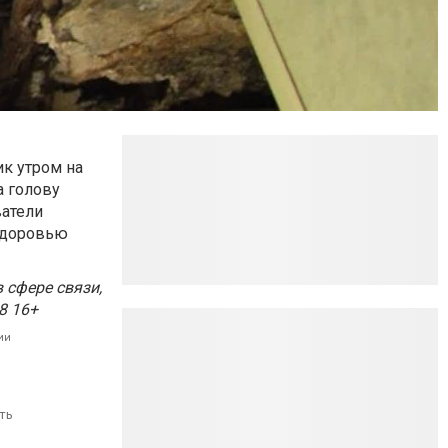
к утром на
а голову
ватели
здоровью
сфере связи,
8 16+
ии
ть