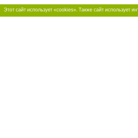
Присоединяйтесь 
Реклама на сайте
Франшиза «Портал-города»
Авторы проекта
support@portal-goroda.ru
Допускается цити
размещения в тек
изданий обязате
не ниже второго 
закону.
Материалы с плаш
"Политические но
рекламы.