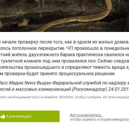
 начали проверку после того, как в одном из жилых домов
лось потолочное перекрытие. ЧП произошло в понедельни
етний житель двухэтажного барака практически свалился н
 туалетной комнате под ним провалился пол. Сейчас следо
тоятельства произошедшего и определяют тяжесть вреда 
м проверки будет принято процессуальное решение.
сс Медиа News Выдан Федеральной службой по надзору в 
огий и массовых коммуникаций (Роскомнадзор) 24.01.201
ите необходимый текст и нажмите Ctrl+Enter, чтобы сообщить об этом редакц
Авторизируйтесь
,
Я рекомендую
чтобы оценить и порекомендова