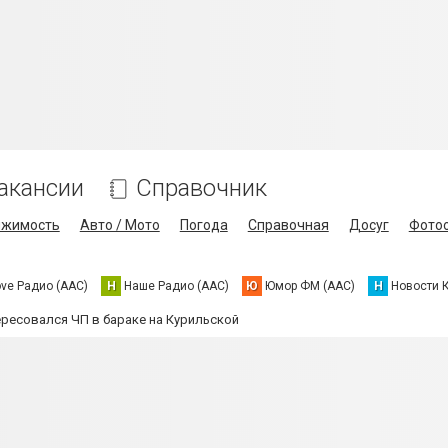
акансии
Справочник
ижимость
Авто / Мото
Погода
Справочная
Досуг
Фото
ove Радио (AAC)
Н
Наше Радио (AAC)
Ю
Юмор ФМ (AAC)
Н
Новости 
ересовался ЧП в бараке на Курильской