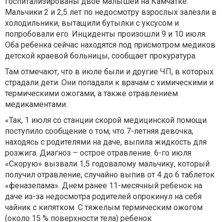
госпитализированы двое малышей на Камчатке.
Мальчики 2 и 2,5 лет по недосмотру взрослых залезли в
холодильники, вытащили бутылки с уксусом и
попробовали его. Инциденты произошли 9 и 10 июля.
Оба ребенка сейчас находятся под присмотром медиков
детской краевой больницы, сообщает прокуратура.
Там отмечают, что в июле были и другие ЧП, в которых
страдали дети. Они попадали к врачам с химическими и
термическими ожогами, а также отравлением
медикаментами.
«Так, 1 июля со станции скорой медицинской помощи
поступило сообщение о том, что 7-летняя девочка,
находясь с родителями на даче, выпила жидкость для
розжига. Диагноз – острое отравление. 6-го июля
«Скорую» вызвали 1,5 годовалому мальчику, который
получил отравление, случайно выпив от 4 до 6 таблеток
«феназепама». Днем ранее 11-месячный ребенок на
даче из-за недосмотра родителей опрокинул на себя
чайник с кипятком. С тяжелым термическим ожогом
(около 15 % поверхности тела) ребенок