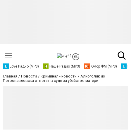
L
Love Радио (MP3)
Н
Наше Радио (MP3)
Ю
Юмор ФМ (MP3)
L
L
Главная
Новости
Криминал - новости
Алкоголик из
Петропавловска ответит в суде за убийство матери