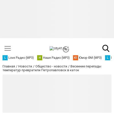
L
Love Радио (MP3)
Н
Наше Радио (MP3)
Ю
Юмор ФМ (MP3)
L
L
Главная
Новости
Общество - новости
Весенние перепады
температур превратили Петропавловск в каток