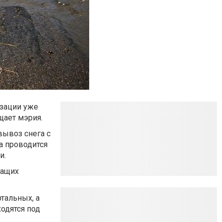
изации уже
щает мэрия.
вывоз снега с
а проводится
и.
жащих
тальных, а
одятся под