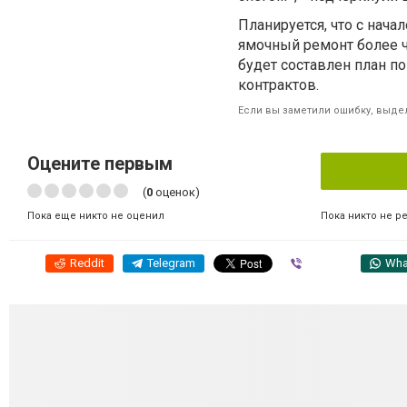
Планируется, что с нач
ямочный ремонт более ч
будет составлен план п
контрактов.
Если вы заметили ошибку, выдел
Оцените первым
(
0
оценок)
Пока никто не р
Пока еще никто не оценил
Reddit
Telegram
Viber
Wha