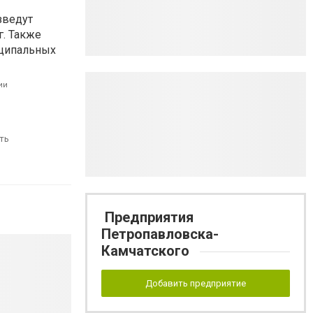
зведут
г. Также
иципальных
ии
ть
Предприятия
Петропавловска-
Камчатского
Добавить предприятие