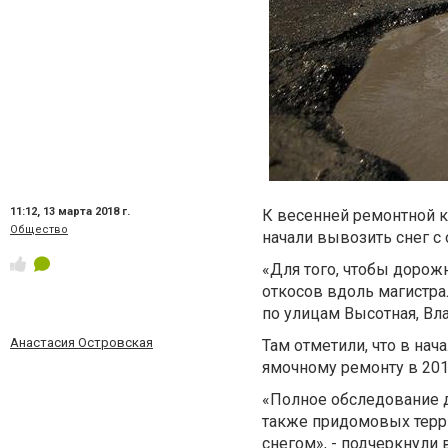
11:12,
13 марта 2018 г.
К весенней ремонтной к
Общество
начали вывозить снег с
«Для того, чтобы дорож
откосов вдоль магистра
по улицам Высотная, Вла
Анастасия Островская
Там отметили, что в на
ямочному ремонту в 201
«Полное обследование д
также придомовых терри
снегом», - подчеркнули 