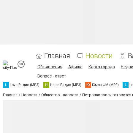
Главная
Новости
В
Объявления
Афиша
Карта города
Недв
Вопрос - ответ
L
Love Радио (MP3)
Н
Наше Радио (MP3)
Ю
Юмор ФМ (MP3)
L
L
Главная
Новости
Общество - новости
Петропавловск готовится 