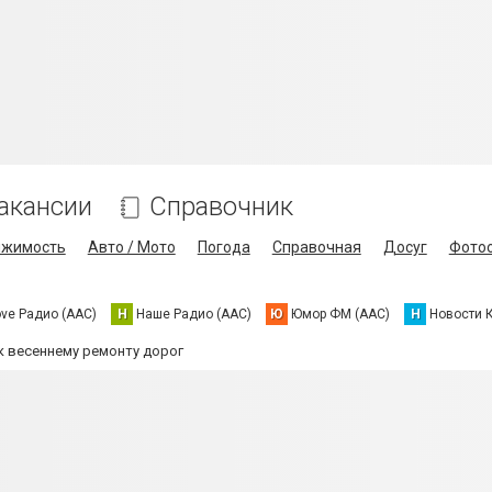
акансии
Справочник
ижимость
Авто / Мото
Погода
Справочная
Досуг
Фото
ove Радио (AAC)
Н
Наше Радио (AAC)
Ю
Юмор ФМ (AAC)
Н
Новости 
к весеннему ремонту дорог