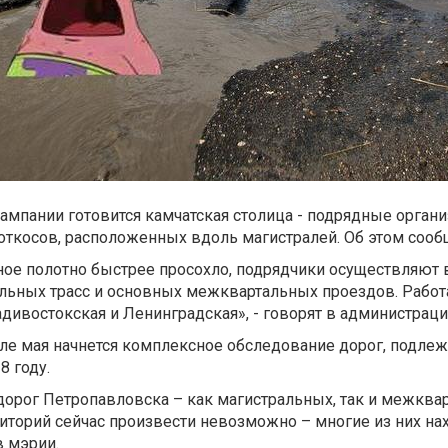
ампании готовится камчатская столица - подрядные орган
 откосов, расположенных вдоль магистралей. Об этом сооб
ное полотно быстрее просохло, подрядчики осуществляют 
льных трасс и основных межквартальных проездов. Работ
дивостокская и Ленинградская», - говорят в администраци
чале мая начнется комплексное обследование дорог, подле
8 году.
орог Петропавловска – как магистральных, так и межквар
торий сейчас произвести невозможно – многие из них нах
в мэрии.