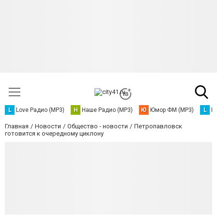
L
Love Радио (MP3)
Н
Наше Радио (MP3)
Ю
Юмор ФМ (MP3)
L
L
Главная
Новости
Общество - новости
Петропавловск
готовится к очередному циклону