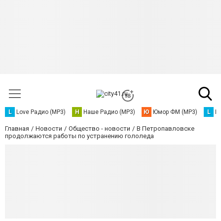
L
Love Радио (MP3)
Н
Наше Радио (MP3)
Ю
Юмор ФМ (MP3)
L
L
Главная
Новости
Общество - новости
В Петропавловске
продолжаются работы по устранению гололеда