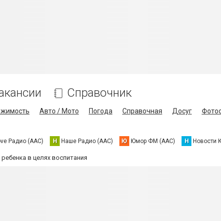
акансии
Справочник
ижимость
Авто / Мото
Погода
Справочная
Досуг
Фото
ove Радио (AAC)
Н
Наше Радио (AAC)
Ю
Юмор ФМ (AAC)
Н
Новости 
 ребенка в целях воспитания