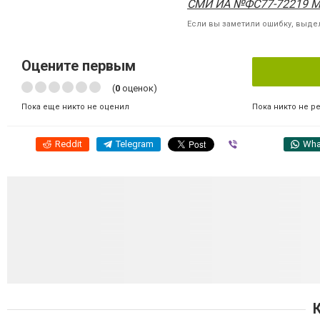
СМИ ИА №ФС77-72219 М
Если вы заметили ошибку, выдел
Оцените первым
(
0
оценок)
Пока никто не р
Пока еще никто не оценил
Reddit
Telegram
Viber
Wha