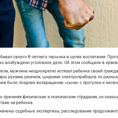
бивал своего 8-летнего пасынка в целях воспитания. Прот
о возбуждено уголовное дело. Об этом сообщили в краев
тели, мужчина неоднократно истязал ребенка своей гражд
ары руками, ремнем, шнурами электроприборов по разным 
оев было позднее возвращение «сына» с прогулки и несв
то причиняя физические и психические страдания, он оказы
твие на ребенка.
начены судебные экспертизы, расследование продолжаетс