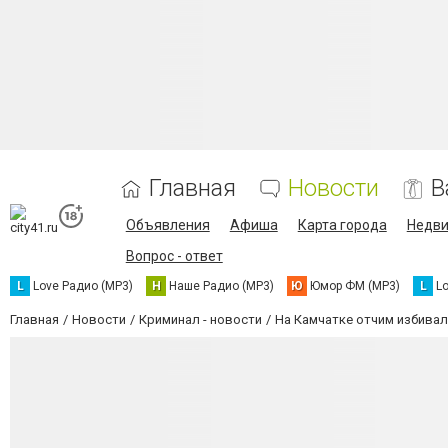
Главная
Новости
В
Объявления
Афиша
Карта города
Недв
Вопрос - ответ
L
Love Радио (MP3)
Н
Наше Радио (MP3)
Ю
Юмор ФМ (MP3)
L
L
Главная
Новости
Криминал - новости
На Камчатке отчим избивал