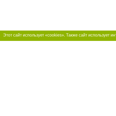
Присоединяйтесь 
Реклама на сайте
Франшиза «Портал-города»
Авторы проекта
support@portal-goroda.ru
Допускается цити
размещения в тек