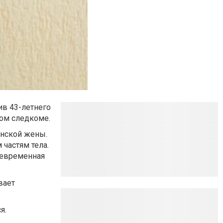
ив 43-летнего
ом следкоме.
анской жены.
частям тела.
оевременная
вает
я.