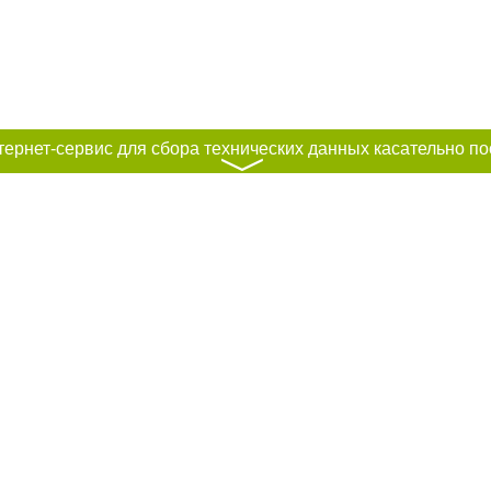
〉
к нам :
рование материалов без получения предварительного согласия city41.ru пр
сте обязательной ссылки на city41.ru - Сайт города Петропавловск-Камчатск