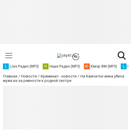
L
Love Радио (MP3)
Н
Наше Радио (MP3)
Ю
Юмор ФМ (MP3)
L
L
Главная
Новости
Криминал - новости
На Камчатке жена убила
мужа из-за ревности к родной сестре