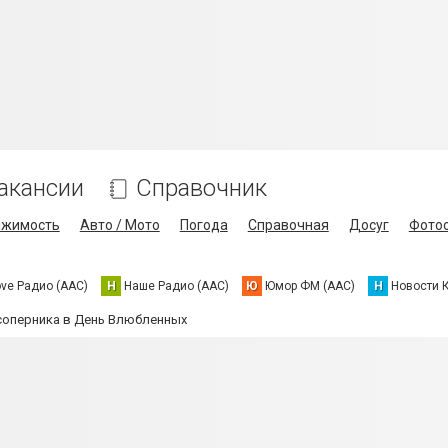
акансии
Справочник
ижимость
Авто / Мото
Погода
Справочная
Досуг
Фото
ove Радио (AAC)
Н
Наше Радио (AAC)
Ю
Юмор ФМ (AAC)
Н
Новости 
 соперника в День Влюбленных