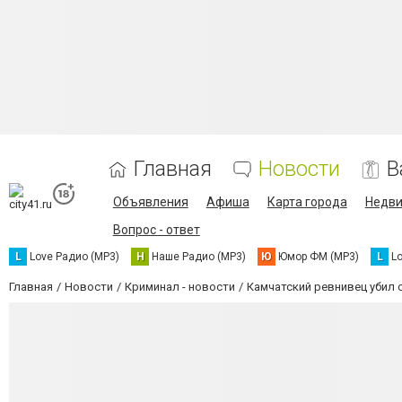
Главная
Новости
В
Объявления
Афиша
Карта города
Недв
Вопрос - ответ
L
Love Радио (MP3)
Н
Наше Радио (MP3)
Ю
Юмор ФМ (MP3)
L
L
Главная
Новости
Криминал - новости
Камчатский ревнивец убил