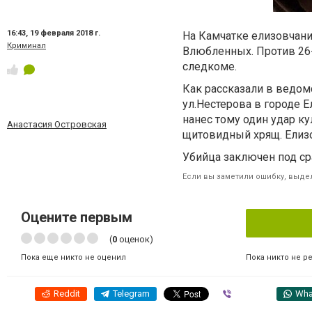
16:43,
19 февраля 2018 г.
На Камчатке елизовчани
Криминал
Влюбленных. Против 26
следкоме.
Как рассказали в ведом
ул.Нестерова в городе Е
нанес тому один удар к
Анастасия Островская
щитовидный хрящ. Елизо
Убийца заключен под ср
Если вы заметили ошибку, выдел
Оцените первым
(
0
оценок)
Пока никто не р
Пока еще никто не оценил
Reddit
Telegram
Viber
Wha