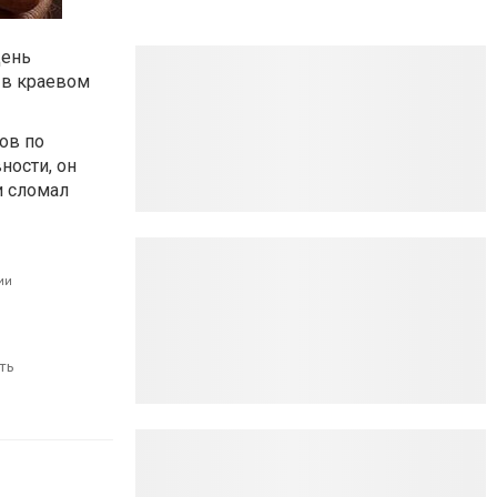
День
 в краевом
ов по
ности, он
и сломал
ии
ть