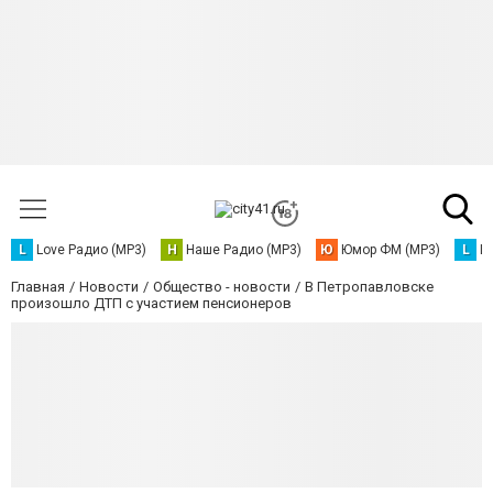
L
Love Радио (MP3)
Н
Наше Радио (MP3)
Ю
Юмор ФМ (MP3)
L
L
Главная
Новости
Общество - новости
В Петропавловске
произошло ДТП с участием пенсионеров