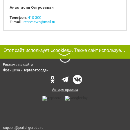
Анастасия Островская
Телефон:
410-300
E-mail:
rentvnews@mail.ru
Этот сайт использует «cookies». Также сайт использует интернет-сервис для сбора технических данных касательно посетителей с целью получения маркетинговой и статистической информации. Условия обработки данных посетителей сайта см.
〉
Реклама на сайте
Франшиза «Портал-города»
Авторы проекта
support@portal-goroda.ru