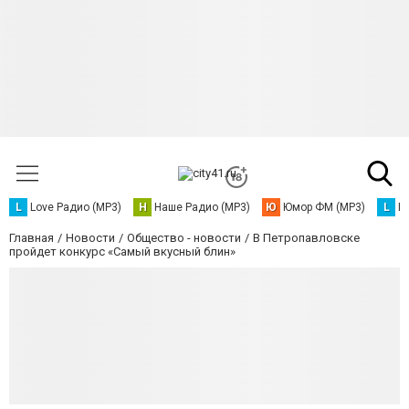
L
Love Радио (MP3)
Н
Наше Радио (MP3)
Ю
Юмор ФМ (MP3)
L
L
Главная
Новости
Общество - новости
В Петропавловске
пройдет конкурс «Самый вкусный блин»