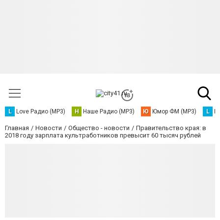
L
Love Радио (MP3)
Н
Наше Радио (MP3)
Ю
Юмор ФМ (MP3)
L
L
Главная
Новости
Общество - новости
Правительство края: в
2018 году зарплата культработников превысит 60 тысяч рублей