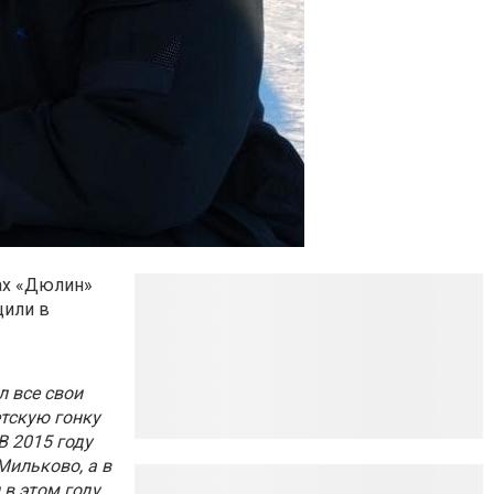
ках «Дюлин»
щили в
л все свои
тскую гонку
В 2015 году
Мильково, а в
 в этом году