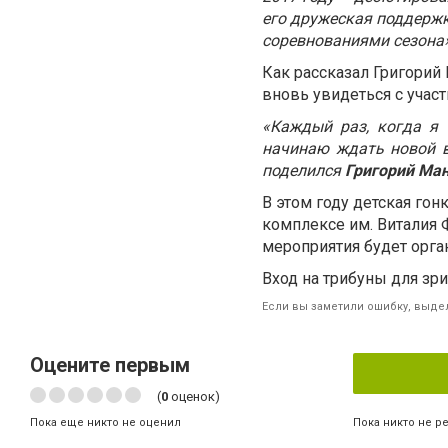
его дружеская поддерж
соревнованиями сезона»
Как рассказал Григорий
вновь увидеться с учас
«Каждый раз, когда я
начинаю ждать новой в
поделился
Григорий Ма
В этом году детская гон
комплексе им. Виталия 
мероприятия будет орга
Вход на трибуны для зр
Если вы заметили ошибку, выдел
Оцените первым
(
0
оценок)
Пока никто не р
Пока еще никто не оценил