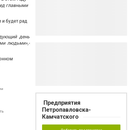
ред главными
 и будет рад
едующий день
ми людьми»,-
лонном
в
ии
Предприятия
Петропавловска-
ть
Камчатского