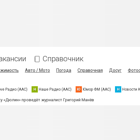
акансии
Справочник
ижимость
Авто / Мото
Погода
Справочная
Досуг
Фото
ove Радио (AAC)
Н
Наше Радио (AAC)
Ю
Юмор ФМ (AAC)
Н
Новости 
ку «Дюлин» проведёт журналист Григорий Манёв