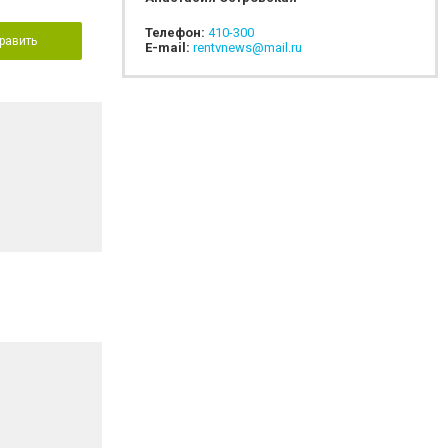
Телефон:
410-300
равить
E-mail:
rentvnews@mail.ru