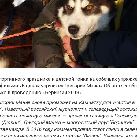
ортивного праздника и детской гонки на собачьих упряж
р фильма «В одной упряжке» Григорий Манёв. Об этом сооб
вке и проведению «Берингии 2018».
игорий Манёв снова приезжает на Камчатку для участия в
". Известный российский журналист и телеведущий отложи
полнить почётную миссию – провести главную в России де
"Дюлин". Григорий Манёв – многолетний друг "Берингии". 
тве каюра. В 2016 году комментировал старт гонки в селе 
 в роли ведущего детских стартов "Дюлин". Уверены, что и