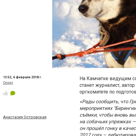
13:52,
6 февраля 2018 г.
На Камчатке ведущим сп
Спорт
станет журналист, авто
оргкомитете по подгото
«Рады сообщить, что Гр
мероприятиях "Берингии
съёмки, чтобы вновь вы
Анастасия Островская
на собачьих упряжках — 
он прошёл гонку в качес
2017 году
–
дебютировал