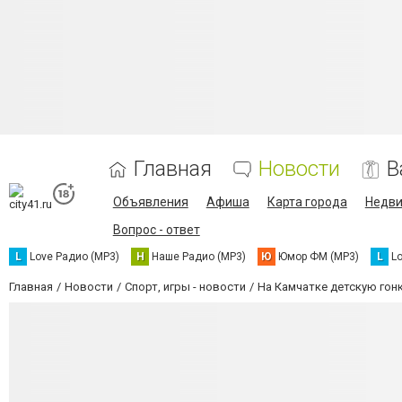
Главная
Новости
В
Объявления
Афиша
Карта города
Недв
Вопрос - ответ
L
Love Радио (MP3)
Н
Наше Радио (MP3)
Ю
Юмор ФМ (MP3)
L
L
Главная
Новости
Спорт, игры - новости
На Камчатке детскую гон