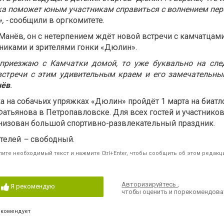
ка поможет юным участникам справиться с волнением пе
, -
сообщили в оргкомитете.
 Манёв, он с нетерпением ждёт новой встречи с камчатцами
тниками и зрителями гонки «Дюлин».
 приезжаю с Камчатки домой, то уже буквально на сл
стречи с этим удивительным краем и его замечательны
нёв
.
ка на собачьих упряжках «Дюлин» пройдёт 1 марта на биат
Фатьянова в Петропавловске. Для всех гостей и участнико
низован большой спортивно-развлекательный праздник.
ителей
–
свободный.
ите необходимый текст и нажмите Ctrl+Enter, чтобы сообщить об этом редакц
Авторизируйтесь
,
Я рекомендую
чтобы оценить и порекомендова
екомендует