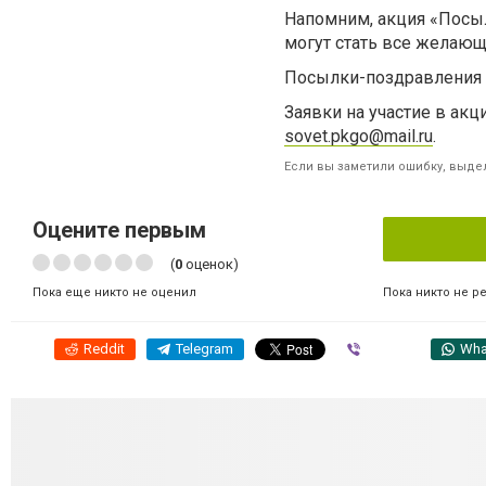
Напомним, акция «Посыл
могут стать все желающ
Посылки-поздравления в
Заявки на участие в акц
sovet.pkgo@mail.ru
.
Если вы заметили ошибку, выдел
Оцените первым
(
0
оценок)
Пока никто не р
Пока еще никто не оценил
Reddit
Telegram
Viber
Wha