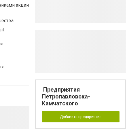
никами акции
ества.
l:
ии
ть
Предприятия
Петропавловска-
Камчатского
Добавить предприятие