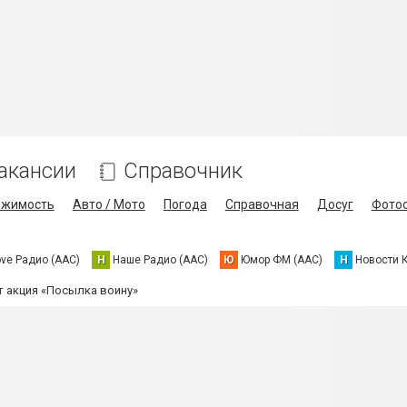
акансии
Справочник
ижимость
Авто / Мото
Погода
Справочная
Досуг
Фото
ove Радио (AAC)
Н
Наше Радио (AAC)
Ю
Юмор ФМ (AAC)
Н
Новости 
т акция «Посылка воину»