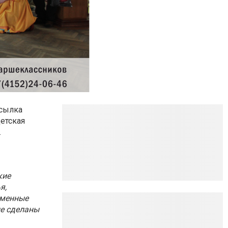
осылка
етская
.
кие
я,
ьменные
ые сделаны