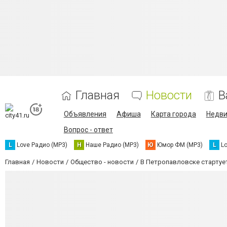
Главная
Новости
В
Объявления
Афиша
Карта города
Недв
Вопрос - ответ
L
Love Радио (MP3)
Н
Наше Радио (MP3)
Ю
Юмор ФМ (MP3)
L
L
Главная
Новости
Общество - новости
В Петропавловске стартуе