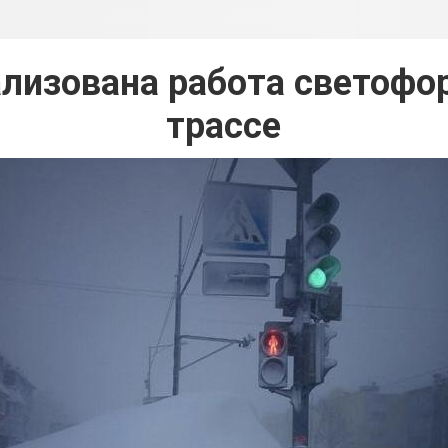
лизована работа светофо
трассе