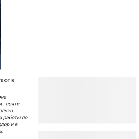
тают в
оне
 - почти
только
и работы по
дор и в
ь.