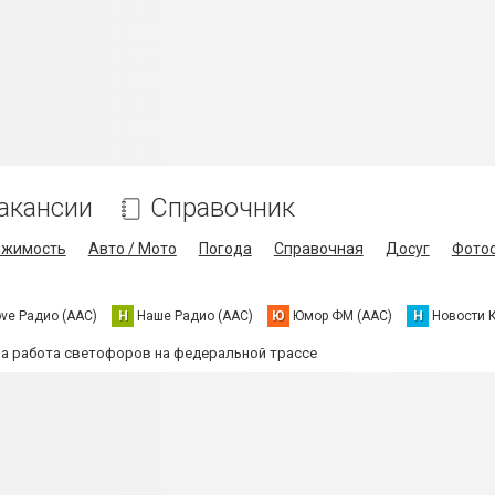
акансии
Справочник
ижимость
Авто / Мото
Погода
Справочная
Досуг
Фото
ove Радио (AAC)
Н
Наше Радио (AAC)
Ю
Юмор ФМ (AAC)
Н
Новости 
а работа светофоров на федеральной трассе