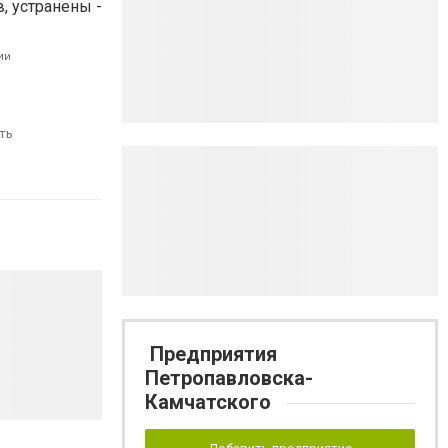
 устранены -
ии
ть
Предприятия
Петропавловска-
Камчатского