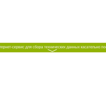
〉
к нам :