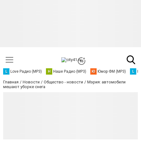
L
Love Радио (MP3)
Н
Наше Радио (MP3)
Ю
Юмор ФМ (MP3)
L
L
Главная
Новости
Общество - новости
Мэрия: автомобили
мешают уборке снега