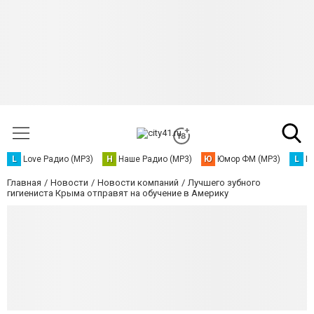
L
Love Радио (MP3)
Н
Наше Радио (MP3)
Ю
Юмор ФМ (MP3)
L
L
Главная
Новости
Новости компаний
Лучшего зубного
гигиениста Крыма отправят на обучение в Америку