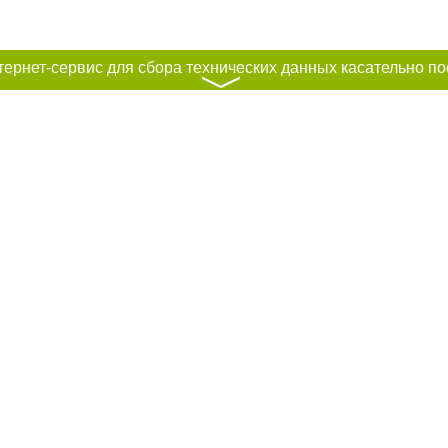
〉
к нам :
рование материалов без получения предварительного согласия city41.ru пр
сте обязательной ссылки на city41.ru - Сайт города Петропавловск-Камчатск
льно размещение прямой, открытой для поисковых систем гиперссылки на ц
абзаца в тексте или в качестве источника. Нарушение исключительных прав 
ками "Новости компаний", "Промо", "Партнерский материал", "Партнерский сп