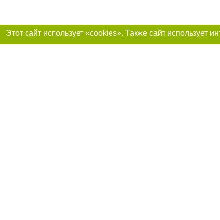
Присоединяйтесь 
Реклама на сайте
Франшиза «Портал-города»
Авторы проекта
support@portal-goroda.ru
Допускается цити
размещения в тек
изданий обязате
не ниже второго 
закону.
Материалы с плаш