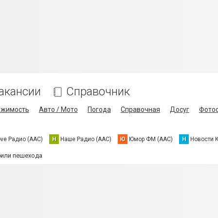
акансии
Справочник
ижимость
Авто / Мото
Погода
Справочная
Досуг
Фото
ove Радио (AAC)
Н
Наше Радио (AAC)
Ю
Юмор ФМ (AAC)
Н
Новости 
били пешехода