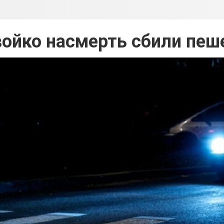
войко насмерть сбили пеш