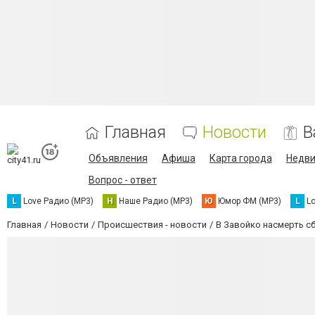
Главная
Новости
В
Объявления
Афиша
Карта города
Недв
Вопрос - ответ
L
Love Радио (MP3)
Н
Наше Радио (MP3)
Ю
Юмор ФМ (MP3)
L
L
Главная
Новости
Происшествия - новости
В Завойко насмерть с