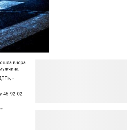
зошла вчера
 мужчина.
ТП», -
у 46-92-02
ии