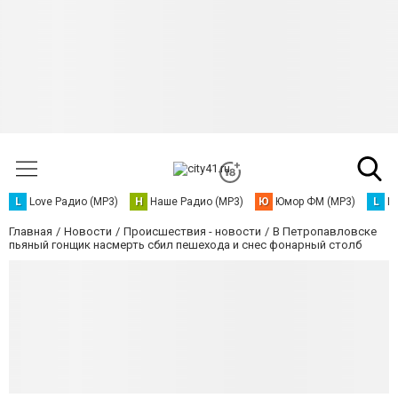
L
Love Радио (MP3)
Н
Наше Радио (MP3)
Ю
Юмор ФМ (MP3)
L
L
Главная
Новости
Происшествия - новости
В Петропавловске
пьяный гонщик насмерть сбил пешехода и снес фонарный столб