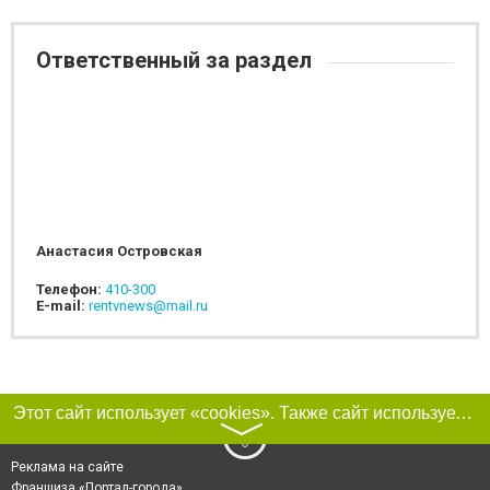
Ответственный за раздел
Анастасия Островская
Телефон:
410-300
E-mail:
rentvnews@mail.ru
Этот сайт использует «cookies». Также сайт использует интернет-сервис для сбора технических данных касательно посетителей с целью получения маркетинговой и статистической информации. Условия обработки данных посетителей сайта см.
〉
Реклама на сайте
Франшиза «Портал-города»