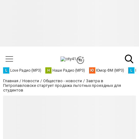
L
Love Радио (MP3)
Н
Наше Радио (MP3)
Ю
Юмор ФМ (MP3)
L
L
Главная
Новости
Общество - новости
Завтра в
Петропавловске стартует продажа льготных проездных для
студентов