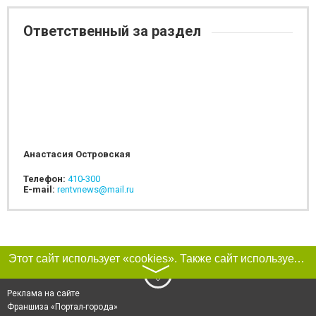
Ответственный за раздел
Анастасия Островская
Телефон:
410-300
E-mail:
rentvnews@mail.ru
Этот сайт использует «cookies». Также сайт использует интернет-сервис для сбора технических данных касательно посетителей с целью получения маркетинговой и статистической информации. Условия обработки данных посетителей сайта см.
〉
Реклама на сайте
Франшиза «Портал-города»