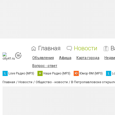
Главная
Новости
В
Объявления
Афиша
Карта города
Недв
Вопрос - ответ
L
Love Радио (MP3)
Н
Наше Радио (MP3)
Ю
Юмор ФМ (MP3)
L
L
Главная
Новости
Общество - новости
В Петропавловске открылс