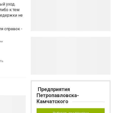
ый уход.
либо к тем
редержки не
я справок -
ии
ть
Предприятия
Петропавловска-
Камчатского