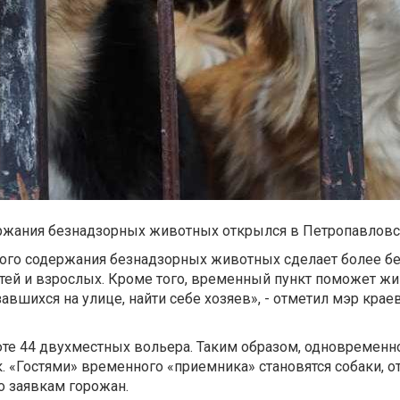
ржания безнадзорных животных открылся в Петропавловс
ного содержания безнадзорных животных сделает более 
тей и взрослых. Кроме того, временный пункт поможет ж
авшихся на улице, найти себе хозяев», - отметил мэр кра
июте 44 двухместных вольера. Таким образом, одновременн
к. «Гостями» временного «приемника» становятся собаки, 
о заявкам горожан.