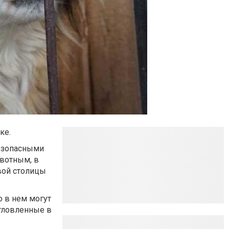
ке.
безопасными
ивотным, в
евой столицы
о в нем могут
отловленные в