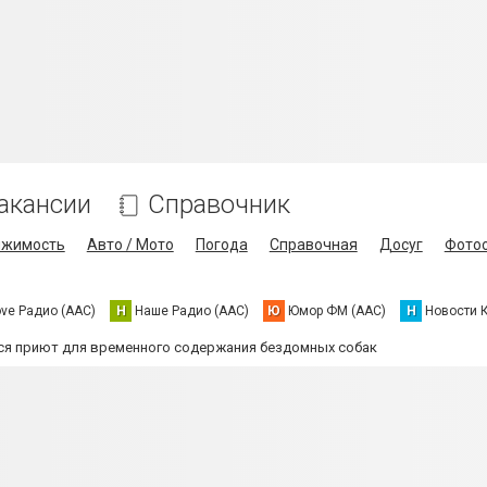
акансии
Справочник
ижимость
Авто / Мото
Погода
Справочная
Досуг
Фото
ove Радио (AAC)
Н
Наше Радио (AAC)
Ю
Юмор ФМ (AAC)
Н
Новости 
я приют для временного содержания бездомных собак