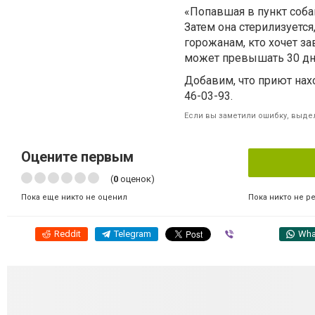
«Попавшая в пункт соба
Затем она стерилизуется
горожанам, кто хочет з
может превышать 30 дне
Добавим, что приют нах
46-03-93.
Если вы заметили ошибку, выдел
Оцените первым
(
0
оценок)
Пока никто не р
Пока еще никто не оценил
Reddit
Telegram
Viber
Wha