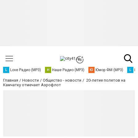
L
Love Радио (MP3)
Н
Наше Радио (MP3)
Ю
Юмор ФМ (MP3)
L
L
Главная
Новости
Общество - новости
20-летие полетов на
Камчатку отмечает Аэрофлот