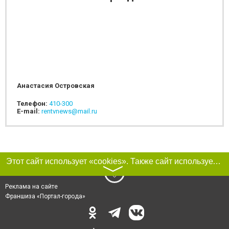
Анастасия Островская
Телефон:
410-300
E-mail:
rentvnews@mail.ru
Этот сайт использует «cookies». Также сайт использует интернет-сервис для сбора технических данных касательно посетителей с целью получения маркетинговой и статистической информации. Условия обработки данных посетителей сайта см.
〉
Реклама на сайте
Франшиза «Портал-города»