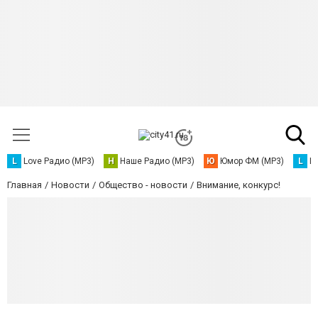
L
Love Радио (MP3)
Н
Наше Радио (MP3)
Ю
Юмор ФМ (MP3)
L
L
Главная
Новости
Общество - новости
Внимание, конкурс!