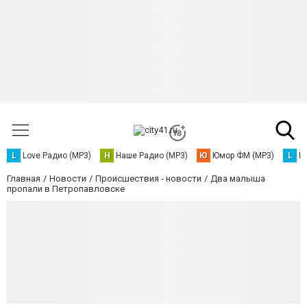
L
Love Радио (MP3)
Н
Наше Радио (MP3)
Ю
Юмор ФМ (MP3)
L
L
Главная
Новости
Происшествия - новости
Два малыша
пропали в Петропавловске