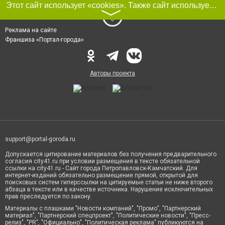
Этот сайт использует «cookies». Также сайт использует интернет-сервис для сбора технических данных касательно посетителей с целью получения маркетинговой и статистической информации. Условия обработки данных посетителей сайта см.
〉
Реклама на сайте
Франшиза «Портал-города»
Авторы проекта
support@portal-goroda.ru
Допускается цитирование материалов без получения предварительного
согласия city41.ru при условии размещения в тексте обязательной
ссылки на city41.ru - Сайт города Петропавловск-Камчатский. Для
интернет-изданий обязательно размещение прямой, открытой для
поисковых систем гиперссылки на цитируемые статьи не ниже второго
абзаца в тексте или в качестве источника. Нарушение исключительных
прав преследуется по закону.
Материалы с плашками "Новости компаний", "Промо", "Партнерский
материал", "Партнерский спецпроект", "Политические новости", "Пресс-
релиз", "PR", "Официально", "Политическая реклама" публикуются на