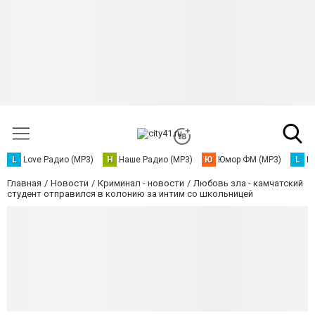
L
Love Радио (MP3)
Н
Наше Радио (MP3)
Ю
Юмор ФМ (MP3)
L
L
Главная
Новости
Криминал - новости
Любовь зла - камчатский
студент отправился в колонию за интим со школьницей