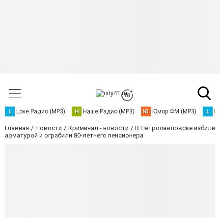
L
Love Радио (MP3)
Н
Наше Радио (MP3)
Ю
Юмор ФМ (MP3)
L
L
Главная
Новости
Криминал - новости
В Петропавловске избили
арматурой и ограбили 80-летнего пенсионера