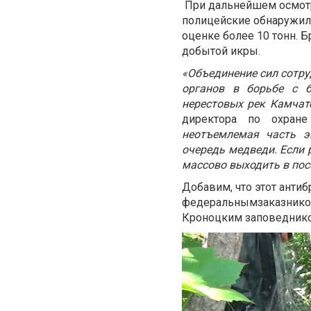
При дальнейшем осмотр
полицейские обнаружили
оценке более 10 тонн. 
добытой икры.
«Объединение сил сотр
органов в борьбе с 
нерестовых рек Камчат
директора по охран
неотъемлемая часть э
очередь медведи. Если 
массово выходить в посё
Добавим, что этот анти
федеральным
заказнико
Кроноцким заповеднико