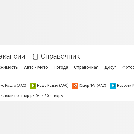
акансии
Справочник
ижимость
Авто / Мото
Погода
Справочная
Досуг
Фото
ove Радио (AAC)
Н
Наше Радио (AAC)
Ю
Юмор ФМ (AAC)
Н
Новости 
 изъяли центнер рыбы и 20 кг икры