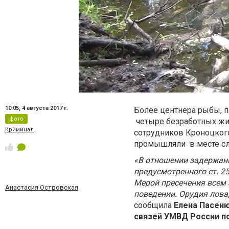
10:05,
4 августа 2017 г.
Более центнера рыбы, п
фото
четыре безработных жи
Криминал
сотрудников Кроноцког
промышляли в месте сли
«В отношении задержан
предусмотренного ст. 2
Мерой пресечения всем
Анастасия Островская
поведении. Орудия лова
сообщила
Елена Пасен
связей УМВД России п