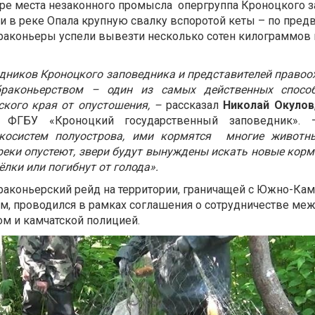
е места незаконного промысла опергруппа Кроноцкого з
 в реке Опала крупную свалку вспоротой кеты – по пред
Браконьеры успели вывезти несколько сотен килограммов
удников Кроноцкого заповедника и представителей право
браконьерством – один из самых действенных способ
ского края от опустошения, –
рассказал
Николай Окулов
е ФГБУ «Кроноцкий государственный заповедник»
косистем полуострова, ими кормятся многие животн
реки опустеют, звери будут вынуждены искать новые кор
лки или погибнут от голода».
браконьерский рейд на территории, граничащей с Южно-Ка
м, проводился в рамках соглашения о сотрудничестве ме
м и камчатской полицией.