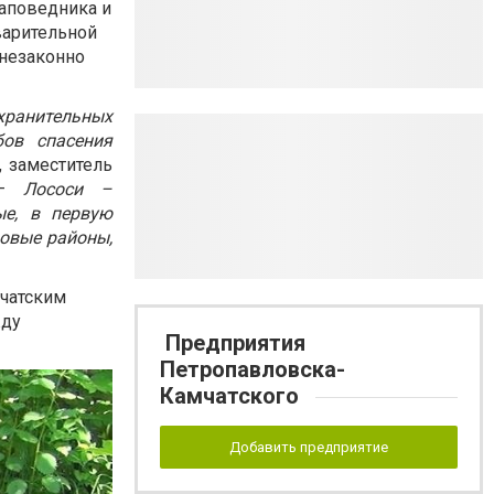
аповедника и
варительной
 незаконно
охранительных
ов спасения
, заместитель
. –
Лососи –
ые, в первую
мовые районы,
мчатским
жду
Предприятия
Петропавловска-
Камчатского
Добавить предприятие