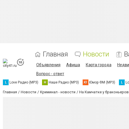
Главная
Новости
В
Объявления
Афиша
Карта города
Недв
Вопрос - ответ
L
Love Радио (MP3)
Н
Наше Радио (MP3)
Ю
Юмор ФМ (MP3)
L
L
Главная
Новости
Криминал - новости
На Камчатке у браконьеров