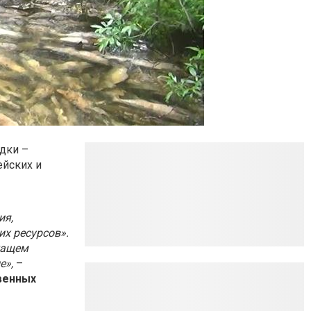
одки –
ейских и
ы
ия,
их ресурсов».
жащем
е»,
–
венных