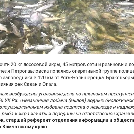
очти 20 кг лососевой икры, 45 метров сети и резиновые л
теля Петропавловска попались оперативной группе полиц
о заповедника в 120 км от Усть-Большерецка. Браконьер
яния рек Саван и Опала.
ных возбуждены уголовные дела по признакам преступлен
56 УК РФ «Незаконная добыча (вылов) водных биологическ
 злоумышленникам избрана подписка о невыезде и надле
, рыба и икра изъяты и переданы на ответственное хранени
юк,
с
тарший референт отделения информации и общест
о Камчатскому краю
.