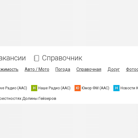
акансии
Справочник
ижимость
Авто / Мото
Погода
Справочная
Досуг
Фото
ove Радио (AAC)
Н
Наше Радио (AAC)
Ю
Юмор ФМ (AAC)
Н
Новости 
рестностях Долины Гейзеров