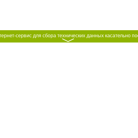
〉
к нам :
рование материалов без получения предварительного согласия city41.ru пр
сте обязательной ссылки на city41.ru - Сайт города Петропавловск-Камчатск
льно размещение прямой, открытой для поисковых систем гиперссылки на ц