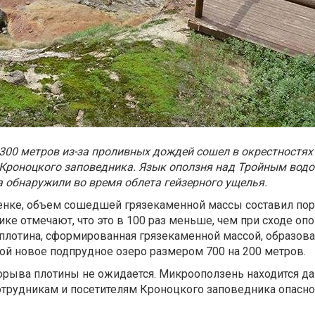
300 метров из-за проливных дождей сошел в окрестностя
 Кроноцкого заповедника. Язык оползня над Тройным вод
 обнаружили во время облета гейзерного ущелья.
нке, объем сошедшей грязекаменной массы составил поря
ке отмечают, что это в 100 раз меньше, чем при сходе опо
а плотина, сформированная грязекаменной массой, образова
ой новое подпрудное озеро размером 700 на 200 метров.
орыва плотины не ожидается. Микрооползень находится да
отрудникам и посетителям Кроноцкого заповедника опасно