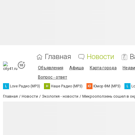
Главная
Новости
В
Объявления
Афиша
Карта города
Недв
Вопрос - ответ
L
Love Радио (MP3)
Н
Наше Радио (MP3)
Ю
Юмор ФМ (MP3)
L
L
Главная
Новости
Экология - новости
Микрооползень сошел в ок