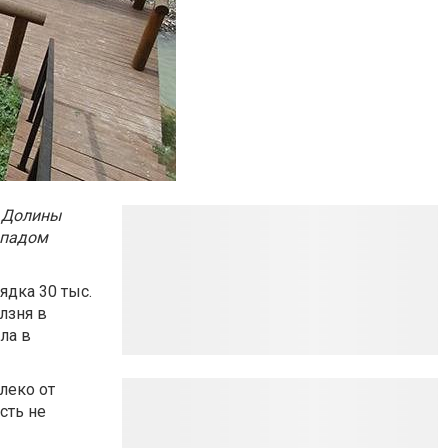
х Долины
опадом
дка 30 тыс.
лзня в
ла в
леко от
сть не