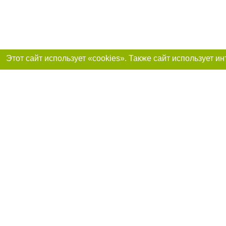
Присоединяйтесь 
Реклама на сайте
Франшиза «Портал-города»
Авторы проекта
support@portal-goroda.ru
Допускается цити
размещения в тек
изданий обязате