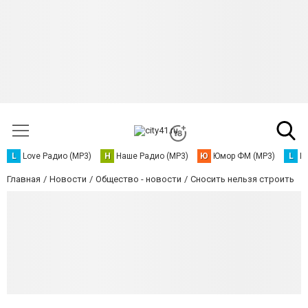
L
Love Радио (MP3)
Н
Наше Радио (MP3)
Ю
Юмор ФМ (MP3)
L
L
Главная
Новости
Общество - новости
Сносить нельзя строить