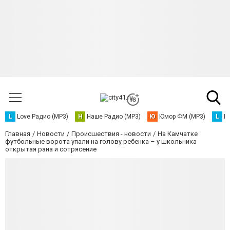
L
Love Радио (MP3)
Н
Наше Радио (MP3)
Ю
Юмор ФМ (MP3)
L
L
Главная
Новости
Происшествия - новости
На Камчатке
футбольные ворота упали на голову ребенка – у школьника
открытая рана и сотрясение