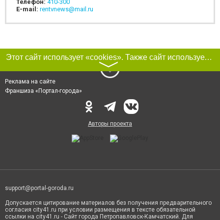
Телефон:
410-300
E-mail:
rentvnews@mail.ru
Этот сайт использует «cookies». Также сайт использует интернет-сервис для сбора технических данных касательно посетителей с целью получения маркетинговой и статистической информации. Условия обработки данных посетителей сайта см.
〉
Реклама на сайте
Франшиза «Портал-города»
Авторы проекта
support@portal-goroda.ru
Допускается цитирование материалов без получения предварительного
согласия city41.ru при условии размещения в тексте обязательной
ссылки на city41.ru - Сайт города Петропавловск-Камчатский. Для