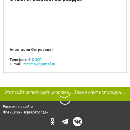
Анастасия Островская
Телефон:
410-300
E-mail:
rentvnews@mail.ru
Этот сайт использует «cookies». Также сайт использует интернет-сервис для сбора технических данных касательно посетителей с целью получения маркетинговой и статистической информации. Условия обработки данных посетителей сайта см.
〉
Реклама на сайте
Франшиза «Портал-города»