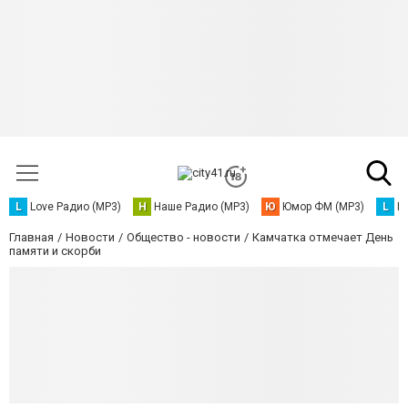
L
Love Радио (MP3)
Н
Наше Радио (MP3)
Ю
Юмор ФМ (MP3)
L
L
Главная
Новости
Общество - новости
Камчатка отмечает День
памяти и скорби