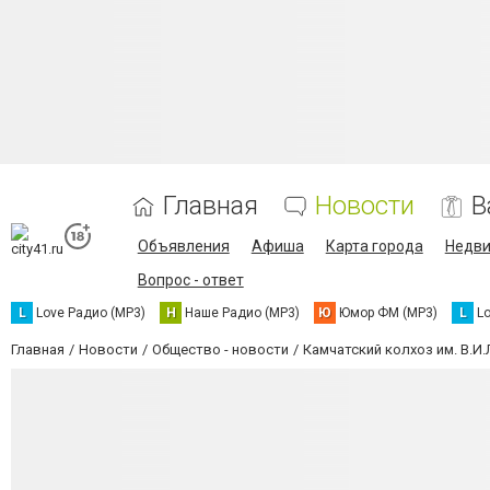
Главная
Новости
В
Объявления
Афиша
Карта города
Недв
Вопрос - ответ
L
Love Радио (MP3)
Н
Наше Радио (MP3)
Ю
Юмор ФМ (MP3)
L
L
Главная
Новости
Общество - новости
Камчатский колхоз им. В.И