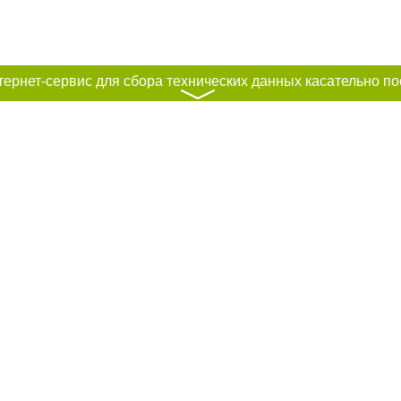
〉
к нам :
рование материалов без получения предварительного согласия city41.ru пр
сте обязательной ссылки на city41.ru - Сайт города Петропавловск-Камчатск
льно размещение прямой, открытой для поисковых систем гиперссылки на ц
абзаца в тексте или в качестве источника. Нарушение исключительных прав 