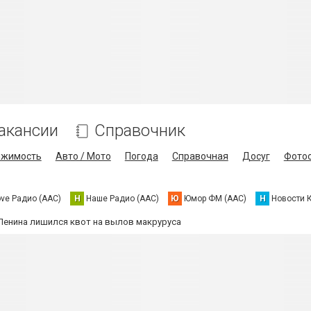
акансии
Справочник
ижимость
Авто / Мото
Погода
Справочная
Досуг
Фото
ove Радио (AAC)
Н
Наше Радио (AAC)
Ю
Юмор ФМ (AAC)
Н
Новости 
.Ленина лишился квот на вылов макруруса