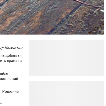
уд Камчатки.
нина добывал
ить права на
 рыбы
 скоплений
р. Решение
ии