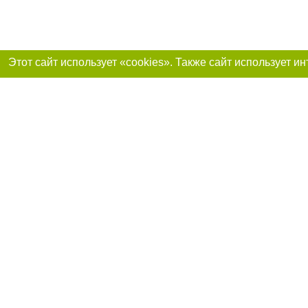
Присоединяйтесь 
Реклама на сайте
Франшиза «Портал-города»
Авторы проекта
support@portal-goroda.ru
Допускается цити
размещения в тек
изданий обязате
не ниже второго 
закону.