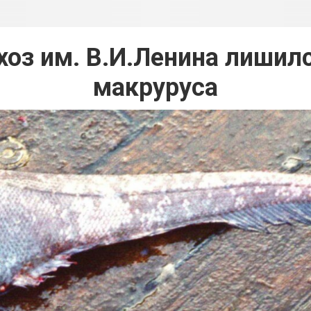
оз им. В.И.Ленина лишилс
макруруса