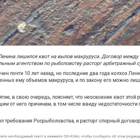
Ленина лишился квот на вылов макруруса. Договор между
льным агентством по рыболовству расторг арбитражный с
чен почти 10 лет назад, но последние два года колхоз Ле
нных ему объемов макруруса, и по закону его можно лиш
ие, в свою очередь, поясняет, что неосвоение квот этой
им от него причинам, в том числе ввиду недостаточности
л требования Росрыболовства, и расторг спорный догово
ите необходимый текст и нажмите Ctrl+Enter, чтобы сообщить об этом редакц