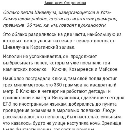
Анастасия Островская
Облако пепла Шивелуча, извергающегося в Усть-
Камчатском районе, достигло гигантских размеров,
превысив 36 тыс. кв. км, говорят вулканологи.
Это облако разделилось на две части, наибольшую из
которых ветер уносит на север - северо-восток от
Шивелуча в Карагинский залива.
Исполин не успокаивается, он продолжает
выбрасывать пепел, которым уже посыпало три
камчатских поселка – Ключи, Козыревск и Майское.
Наиболее пострадали Ключи, там слой пепла достиг
трех миллиметров, это 330 граммов на квадратный
метр. В Ключах в четверг не работают детсады и
пришкольные лагеря. Выпускники, сдававшие сегодня
ЕГЭ по иностранным языкам, добирались до пункта
проведения экзамена в марлевых повязках. Люди
рассказывают, что пеплопад был настолько сильным,
что казалось, будто на улице наступила ночь. Зрелище
было фантастическим, говорят очевидцы.