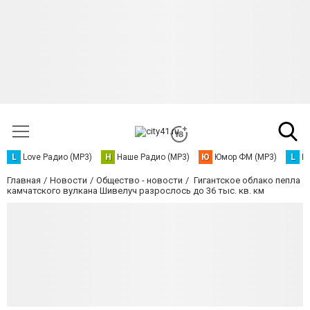
L
Love Радио (MP3)
Н
Наше Радио (MP3)
Ю
Юмор ФМ (MP3)
L
L
Главная
Новости
Общество - новости
Гигантское облако пепла
камчатского вулкана Шивелуч разрослось до 36 тыс. кв. км