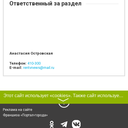
Ответственный за раздел
Анастасия Островская
Телефон:
410-300
E-mail:
rentvnews@mail.ru
Этот сайт использует «cookies». Также сайт использует интернет-сервис для сбора технических данных касательно посетителей с целью получения маркетинговой и статистической информации. Условия обработки данных посетителей сайта см.
〉
Реклама на сайте
Франшиза «Портал-города»