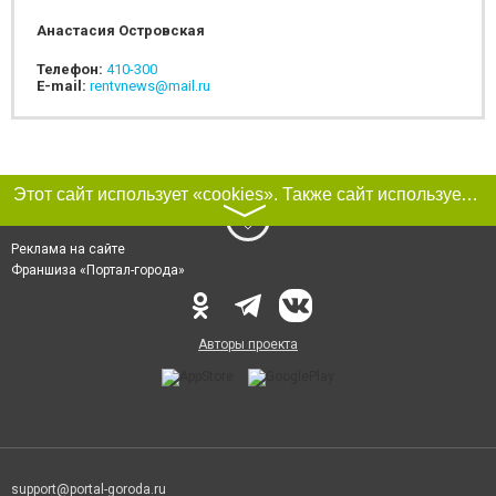
Анастасия Островская
Телефон:
410-300
E-mail:
rentvnews@mail.ru
Этот сайт использует «cookies». Также сайт использует интернет-сервис для сбора технических данных касательно посетителей с целью получения маркетинговой и статистической информации. Условия обработки данных посетителей сайта см.
〉
Реклама на сайте
Франшиза «Портал-города»
Авторы проекта
support@portal-goroda.ru