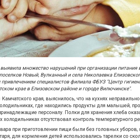
 выявила множество нарушений при организации питания 
 поселков Новый, Вулканный и села Николаевка Елизовског
 привлечением специалистов филиала ФБУЗ "Центр гигиен
ском крае в Елизовском районе и городе Вилючинске".
Камчатского края, выяснилось, что на кухнях неправильно
холодильниках, где находились продукты для малышей, п
принадлежащие персоналу. Полки для хранения хлеба оказ
х холодильниках отсутствовал контроль температурного р
овара при приготовлении пищи были без головных уборов,
таря, для кормления детей использовались тарелки со скол