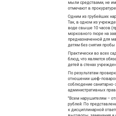
мыли средствами, не им
отмечают в прокуратуре
Одним из грубейших нар
Так, в одном из учрежд
воде свыше 10 часов (п
морковного пюре на зав
предназначенной для ма
детям без снятия пробы
Практически во всех са
блюд, что является обя
детей в стенах учрежден
По результатам проверк
отношении шеф-поваров 
соблюдение санитарно-
административных прав
"Всем нарушителям – о
рублей. По представле
к дисциплинарной ответ
выговоры, замечания и 