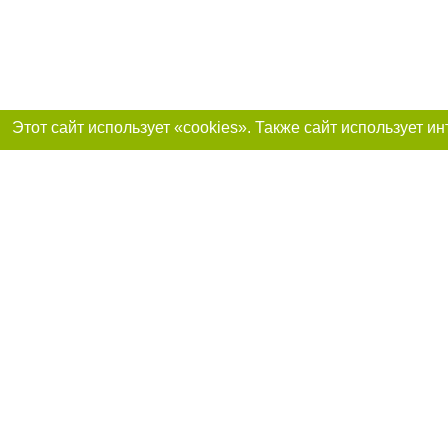
Присоединяйтесь 
Реклама на сайте
Франшиза «Портал-города»
Авторы проекта
support@portal-goroda.ru
Допускается цити
размещения в тек