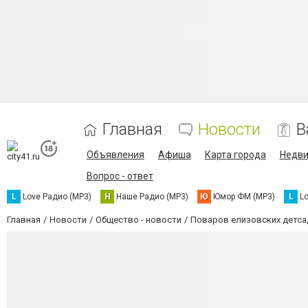
Главная
Новости
В
Объявления
Афиша
Карта города
Недв
Вопрос - ответ
L
Love Радио (MP3)
Н
Наше Радио (MP3)
Ю
Юмор ФМ (MP3)
L
L
Главная
Новости
Общество - новости
Поваров елизовских детса