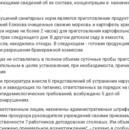
еющими сведений об их составе, концентрации и назначени
.
ушений санитарных норм является приготовление продукто
ений Елизова очищенные свежие морковь и картофель хра
ри норме не более 2 часов) для приготовления картофельн
трак следующего дня. В другом детском саду в емкости,
сла, находились отходы. В следующем - готовая продукци
 и разрешения бракеражной комиссии.
дах не оставлялись в полном объеме суточные пробы при
зательным в целях установления, при необходимости, причи
ия.
и прокуратура внесла 6 представлений об устранении нару
и заведующих по питанию, ответственных за порядок на 
эпидемиологических требований, возбуждено 5 дел об
онарушениях.
тветственным лицам, назначены административные штрафы
ниям прокурора руководители учреждений своими приказа
ственности 7 работников детсадовских столовых. Им объ
снижено премиальное вознаграждение", - сказано в сообщ