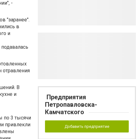
и", -
в "заранее".
нились в
ого и
я подавалась
готовленных
н отравления
шений. В
кухне и
Предприятия
Петропавловска-
Камчатского
 по 3 тысячи
ми привлекли
Добавить предприятие
явлены
ении.