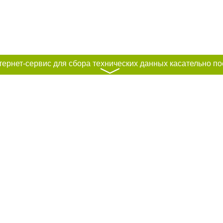
〉
к нам :
рование материалов без получения предварительного согласия city41.ru пр
сте обязательной ссылки на city41.ru - Сайт города Петропавловск-Камчатск