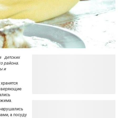
в детских
о района.
ы и
 хранятся
роверяющие
ались
ежима.
 нарушались
ами, а посуду