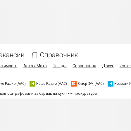
акансии
Справочник
ижимость
Авто / Мото
Погода
Справочная
Досуг
Фото
ove Радио (AAC)
Н
Наше Радио (AAC)
Ю
Юмор ФМ (AAC)
Н
Новости 
дов оштрафовали за бардак на кухнях – прокуратура