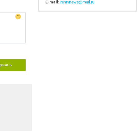
E-mail:
rentvnews@mail.ru
равить