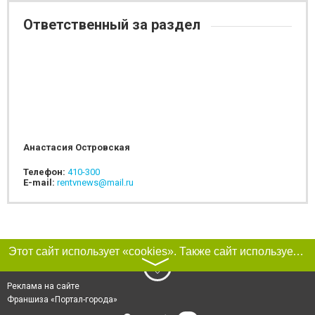
Ответственный за раздел
Анастасия Островская
Телефон:
410-300
E-mail:
rentvnews@mail.ru
Этот сайт использует «cookies». Также сайт использует интернет-сервис для сбора технических данных касательно посетителей с целью получения маркетинговой и статистической информации. Условия обработки данных посетителей сайта см.
〉
Реклама на сайте
Франшиза «Портал-города»