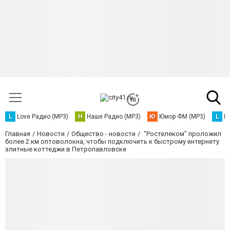
L
Love Радио (MP3)
Н
Наше Радио (MP3)
Ю
Юмор ФМ (MP3)
L
L
Главная
Новости
Общество - новости
"Ростелеком" проложил
более 2 км оптоволокна, чтобы подключить к быстрому интернету
элитные коттеджи в Петропавловске