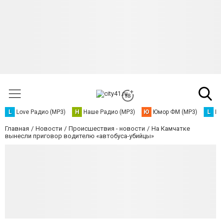
L
Love Радио (MP3)
Н
Наше Радио (MP3)
Ю
Юмор ФМ (MP3)
L
L
Главная
Новости
Происшествия - новости
На Камчатке
вынесли приговор водителю «автобуса-убийцы»