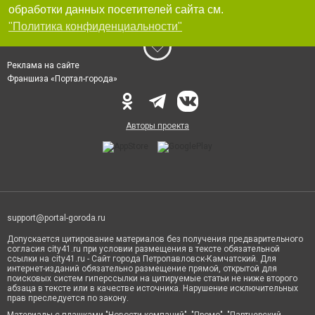
обработки данных посетителей сайта см.
"Политика конфиденциальности"
Реклама на сайте
Франшиза «Портал-города»
Авторы проекта
support@portal-goroda.ru
Допускается цитирование материалов без получения предварительного
согласия city41.ru при условии размещения в тексте обязательной
ссылки на city41.ru - Сайт города Петропавловск-Камчатский. Для
интернет-изданий обязательно размещение прямой, открытой для
поисковых систем гиперссылки на цитируемые статьи не ниже второго
абзаца в тексте или в качестве источника. Нарушение исключительных
прав преследуется по закону.
Материалы с плашками "Новости компаний", "Промо", "Партнерский