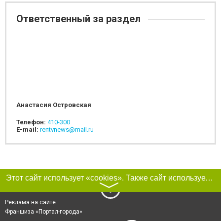
Ответственный за раздел
Анастасия Островская
Телефон:
410-300
E-mail:
rentvnews@mail.ru
Этот сайт использует «cookies». Также сайт использует интернет-сервис для сбора технических данных касательно посетителей с целью получения маркетинговой и статистической информации. Условия обработки данных посетителей сайта см.
〉
Реклама на сайте
Франшиза «Портал-города»