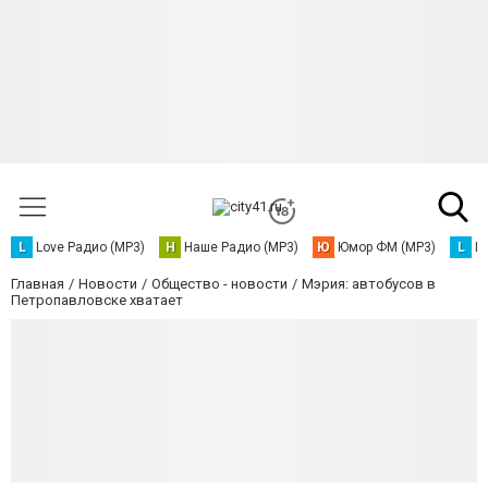
L
Love Радио (MP3)
Н
Наше Радио (MP3)
Ю
Юмор ФМ (MP3)
L
L
Главная
Новости
Общество - новости
Мэрия: автобусов в
Петропавловске хватает