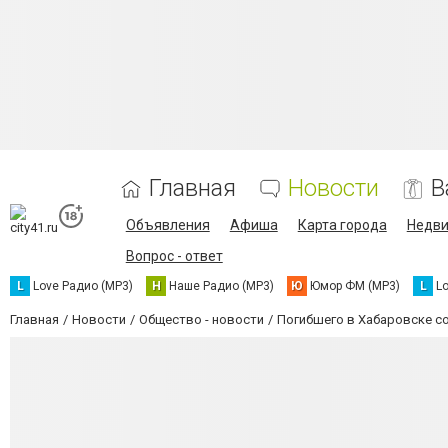
Главная
Новости
В
Объявления
Афиша
Карта города
Недв
Вопрос - ответ
L
Love Радио (MP3)
Н
Наше Радио (MP3)
Ю
Юмор ФМ (MP3)
L
L
Главная
Новости
Общество - новости
Погибшего в Хабаровске с