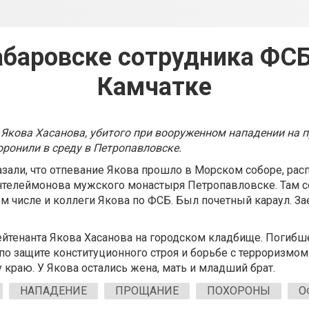
абаровске сотрудника ФСБ
Камчатке
Якова Хасанова, убитого при вооруженном нападении на 
оронили в среду в Петропавловске.
азали, что отпевание Якова прошло в Морском соборе, ра
антелеймонова мужского монастыря Петропавловске. Там 
ом числе и коллеги Якова по ФСБ. Был почетный караул. З
йтенанта Якова Хасанова на городском кладбище. Погибш
е по защите конституционного строя и борьбе с терроризмо
 краю. У Якова остались жена, мать и младший брат.
НАПАДЕНИЕ
ПРОЩАНИЕ
ПОХОРОНЫ
О