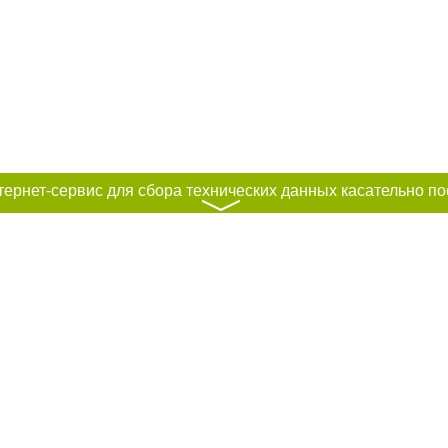
〉
к нам :