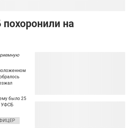
 похоронили на
приемную
сположенном
собралось
аезжал
ему было 25
м УФСБ
ФИЦЕР