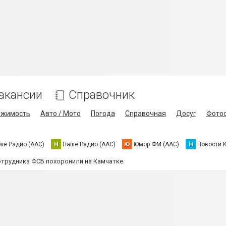
акансии
Справочник
ижимость
Авто / Мото
Погода
Справочная
Досуг
Фото
ove Радио (AAC)
Н
Наше Радио (AAC)
Ю
Юмор ФМ (AAC)
Н
Новости 
отрудника ФСБ похоронили на Камчатке