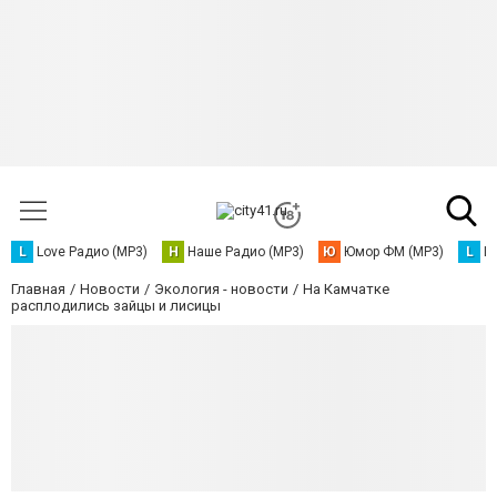
L
Love Радио (MP3)
Н
Наше Радио (MP3)
Ю
Юмор ФМ (MP3)
L
L
Главная
Новости
Экология - новости
На Камчатке
расплодились зайцы и лисицы