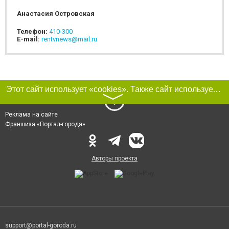
Анастасия Островская
Телефон:
410-300
E-mail:
rentvnews@mail.ru
Этот сайт использует «cookies». Также сайт использует интернет-сервис для сбора технических данных касательно посетителей с целью получения маркетинговой и статистической информации. Условия обработки данных посетителей сайта см.
〉
Реклама на сайте
Франшиза «Портал-города»
Авторы проекта
support@portal-goroda.ru