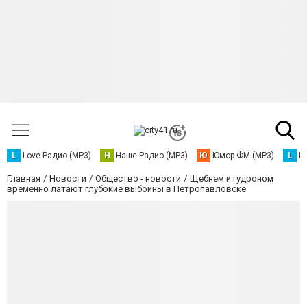
L
Love Радио (MP3)
Н
Наше Радио (MP3)
Ю
Юмор ФМ (MP3)
L
L
Главная
Новости
Общество - новости
Щебнем и гудроном
временно латают глубокие выбоины в Петропавловске