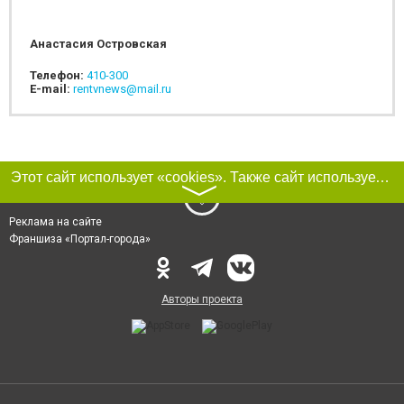
Анастасия Островская
Телефон:
410-300
E-mail:
rentvnews@mail.ru
Этот сайт использует «cookies». Также сайт использует интернет-сервис для сбора технических данных касательно посетителей с целью получения маркетинговой и статистической информации. Условия обработки данных посетителей сайта см.
〉
Реклама на сайте
Франшиза «Портал-города»
Авторы проекта