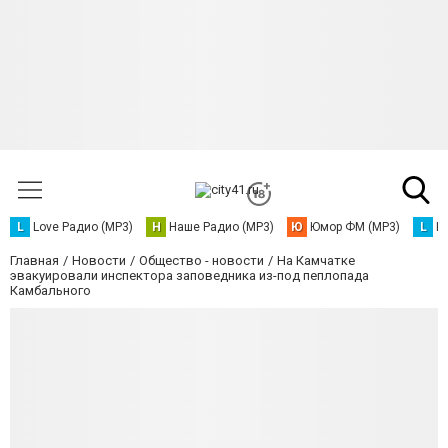
L
Love Радио (MP3)
Н
Наше Радио (MP3)
Ю
Юмор ФМ (MP3)
L
L
Главная
Новости
Общество - новости
На Камчатке
эвакуировали инспектора заповедника из-под пеплопада
Камбального