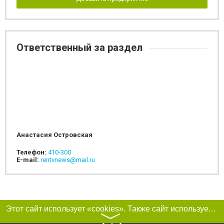
Ответственный за раздел
Анастасия Островская
Телефон:
410-300
E-mail:
rentvnews@mail.ru
Этот сайт использует «cookies». Также сайт использует интернет-сервис для сбора технических данных касательно посетителей с целью получения маркетинговой и статистической информации. Условия обработки данных посетителей сайта см.
〉