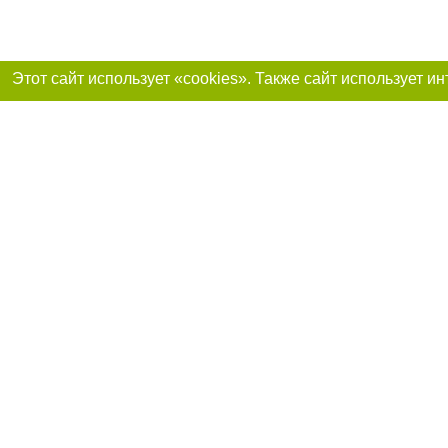
Присоединяйтесь 
Реклама на сайте
Франшиза «Портал-города»
Авторы проекта
support@portal-goroda.ru
Допускается цити
размещения в тек
изданий обязате
не ниже второго 
закону.