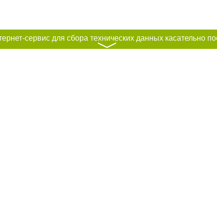
〉
к нам :
рование материалов без получения предварительного согласия city41.ru пр
сте обязательной ссылки на city41.ru - Сайт города Петропавловск-Камчатск
льно размещение прямой, открытой для поисковых систем гиперссылки на ц
абзаца в тексте или в качестве источника. Нарушение исключительных прав 