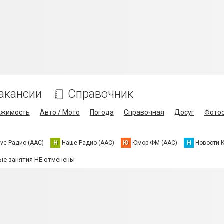
акансии
Справочник
ижимость
Авто / Мото
Погода
Справочная
Досуг
Фото
ove Радио (AAC)
Н
Наше Радио (AAC)
Ю
Юмор ФМ (AAC)
Н
Новости 
ые занятия НЕ отменены