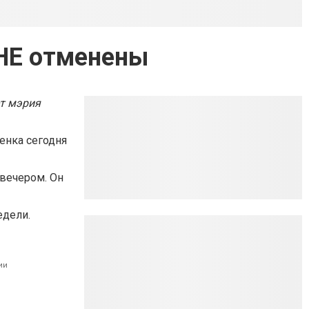
 НЕ отменены
ет мэрия
енка сегодня
вечером. Он
едели.
ии