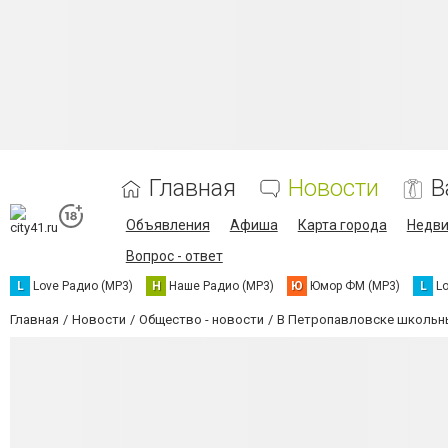
Главная
Новости
В
Объявления
Афиша
Карта города
Недв
Вопрос - ответ
L
Love Радио (MP3)
Н
Наше Радио (MP3)
Ю
Юмор ФМ (MP3)
L
L
Главная
Новости
Общество - новости
В Петропавловске школьн