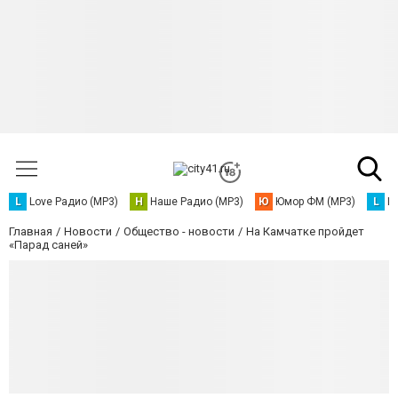
L
Love Радио (MP3)
Н
Наше Радио (MP3)
Ю
Юмор ФМ (MP3)
L
L
Главная
Новости
Общество - новости
На Камчатке пройдет
«Парад саней»