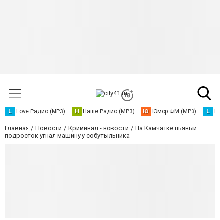
L
Love Радио (MP3)
Н
Наше Радио (MP3)
Ю
Юмор ФМ (MP3)
L
L
Главная
Новости
Криминал - новости
На Камчатке пьяный
подросток угнал машину у собутыльника